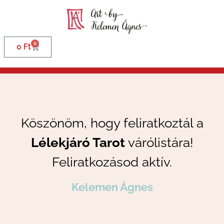
0
0
Ft
Köszönöm, hogy feliratkoztál a
Lélekjáró Tarot
várólistára!
Feliratkozásod aktív.
Kelemen Ágnes